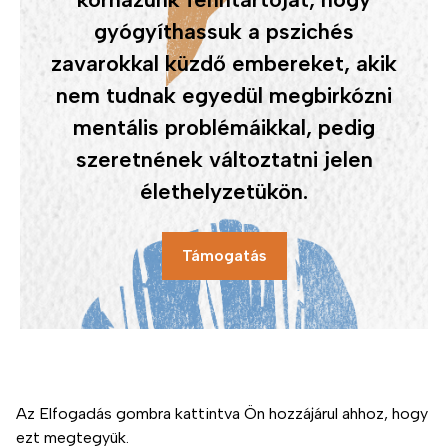
gyógyíthassuk a pszichés
zavarokkal küzdő embereket, akik
nem tudnak egyedül megbirkózni
mentális problémáikkal, pedig
szeretnének változtatni jelen
élethelyzetükön.
Támogatás
Ezen az oldalon cookie-kat használunk a felhasználói
élmény fokozása érdekében
Adatvédelem
Impresszum
Az Elfogadás gombra kattintva Ön hozzájárul ahhoz, hogy
Kapcsolat
ezt megtegyük.