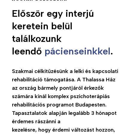
Először egy interjú
T
R
e
ó
keretein belül
r
l
á
u
találkozunk
p
n
leendő
pácienseinkkel
.
i
k
á
A
B
s
m
e
p
Szakmai célkitűzésünk a lelki és kapcsolati
b
m
r
rehabilitáció támogatása. A Thalassa Ház
u
u
o
az ország bármely pontjáról érkezők
l
t
g
számára kínál komplex pszichoterápiás
á
a
r
rehabilitációs programot Budapesten.
n
t
a
s
k
T
apasztalatok alapján legalább 3 hónapot
m
s
o
u
érdemes rászánni a
z
z
n
kezelésre, hogy érdemi változást hozzon,