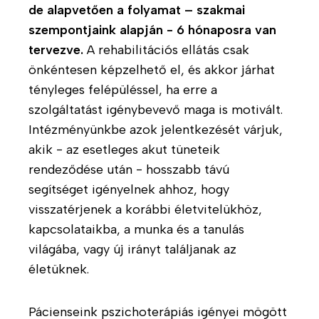
o
u
k
de alapvetően a folyamat – szakmai
l
n
szempontjaink alapján - 6 hónaposra van
P
g
k
tervezve.
A rehabilitációs ellátás csak
s
á
M
z
l
önkéntesen képzelhető el, és akkor járhat
u
i
t
tényleges felépüléssel, ha erre a
n
c
a
szolgáltatást igénybevevő maga is motivált.
k
h
t
Intézményünkbe azok jelentkezését várjuk,
a
o
á
akik - az esetleges akut tüneteik
t
t
s
á
rendeződése után - hosszabb távú
e
o
r
r
k
segítséget igényelnek ahhoz, hogy
s
á
visszatérjenek a korábbi életvitelükhöz,
a
A
p
kapcsolataikba, a munka és a tanulás
i
k
i
világába, vagy új irányt találjanak az
n
t
a
életüknek.
k
u
f
á
i
S
l
a
Pácienseink pszichoterápiás igényei mögött
H