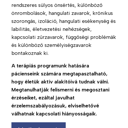
i
t
rendszeres súlyos önsértés, különböző
E
s
a
önrombolások, hangulati zavarok, krónikus
A
l
-
szorongás, izoláció, hangulati esékenység és
H
T
o
F
í
á
labilitás, életvezetési nehézségek,
k
e
r
m
n
kapcsolati zűrzavarok, függőségi problémák
n
e
o
a
és különböző személyiségzavarok
n
i
g
k
bontakoznak ki.
t
n
a
a
k
M
t
A terápiás programunk hatására
r
ó
á
pácienseink számára megtapasztalható,
B
t
l
s
l
hogy életük aktív alakítóivá tudnak válni.
ó
ó
o
G
T
n
Megtanulhatják felismerni és megosztani
-
g
Y
á
k
T
érzéseiket, ezáltal javulhat
I
m
á
érzelemszabályozásuk, elviselhetővé
H
T
K
o
m
válhatnak kapcsolati hiányosságaik.
í
ö
g
o
r
K
r
a
g
l