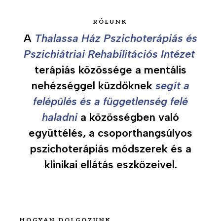
e
t
RÓLUNK
e
A
Thalassa Ház Pszichoterápiás és
Pszichiátriai Rehabilitációs Intézet
H
o
terápiás közössége a mentális
g
nehézséggel küzdőknek
segít a
y
felépülés és a függetlenség felé
a
n
haladni
a közösségben való
d
együttélés, a csoporthangsúlyos
o
pszichoterápiás módszerek és a
l
g
klinikai ellátás eszközeivel.
o
z
u
n
k
HOGYAN DOLGOZUNK