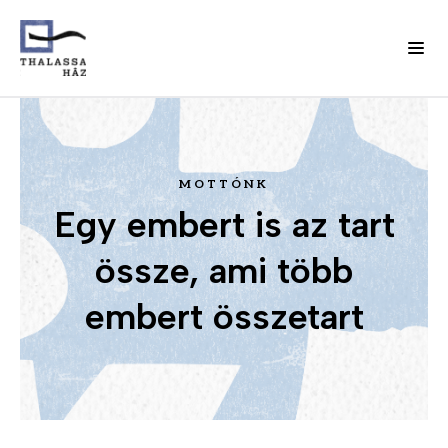
Ugrás
J
a
Fő
e
tartalomra
l
MOTTÓNK
navigáció
e
Egy embert is az tart
n
(domain)
t
össze, ami több
k
e
embert összetart
z
é
s
m
e
n