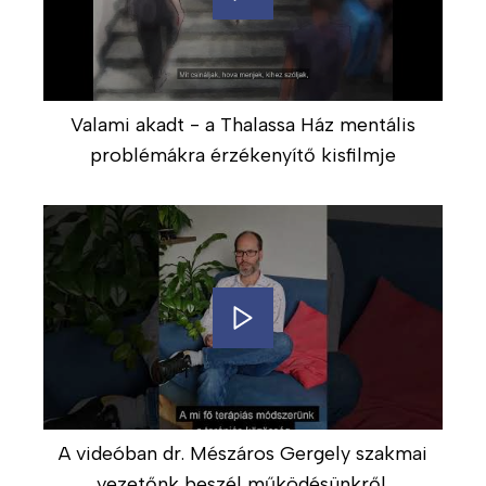
e
t
e
H
Valami akadt - a Thalassa Ház mentális
o
problémákra érzékenyítő kisfilmje
g
y
a
n
d
o
l
g
o
z
u
A videóban dr. Mészáros Gergely szakmai
n
vezetőnk beszél működésünkről.
k