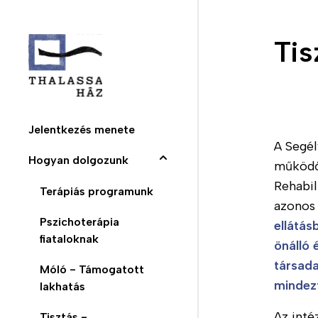
Ugrás
a
Tis
tartalomra
Jelentkezés menete
A Segél
Fő
Hogyan dolgozunk
működő
navigáció
Rehabil
Terápiás programunk
azonos 
(domain)
Pszichoterápia
ellátás
fiataloknak
önálló é
társada
Móló - Támogatott
mindezt
lakhatás
Az inté
Tisztás -