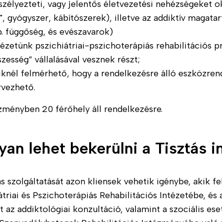
szélyezteti, vagy jelentős életvezetési nehézségeket o
ű", gyógyszer, kábítószerek), illetve az addiktív magatar
b. függőség, és evészavarok)
tézetünk pszichiátriai-pszichoterápiás rehabilitációs 
szesség” vállalásával vesznek részt;
iknél felmérhető, hogy a rendelkezésre álló eszközrend
rvezhető.
zményben 20 férőhely áll rendelkezésre.
yan lehet bekerülni a Tisztás
ás szolgáltatását azon kliensek vehetik igénybe, akik f
átriai és Pszichoterápiás Rehabilitációs Intézetébe, és 
t az addiktológiai konzultáció, valamint a szociális es