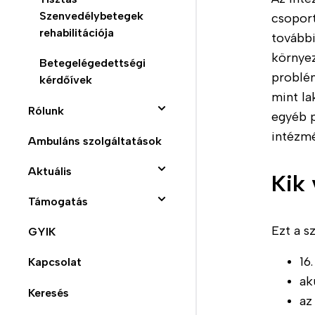
Szenvedélybetegek
csopor
rehabilitációja
további
környez
Betegelégedettségi
problém
kérdőívek
mint la
Rólunk
egyéb 
intézm
Ambuláns szolgáltatások
Bemutatkozunk
Aktuális
Munkatársaink
Kik
Támogatás
SHEA - Fenntartónk
Híreink
Ezt a s
GYIK
Történetek a házból
Blog
Támogatási
lehetőségek
16
Kapcsolat
Galéria
Hírlevél
Adományozás
ak
Keresés
Videók
Állásajánlatok
az
SZJA 1%