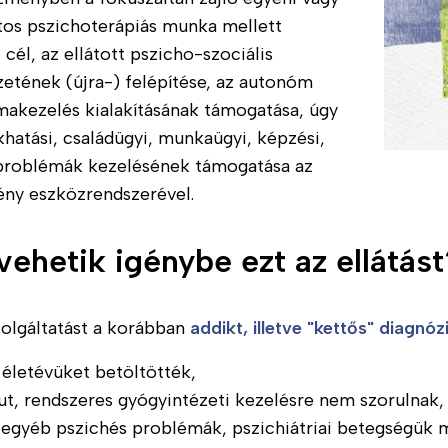
tos pszichoterápiás munka mellett
 cél, az ellátott pszicho-szociális
etének (újra-) felépítése, az autonóm
akezelés kialakításának támogatása, úgy
khatási, családügyi, munkaügyi, képzési,
problémák kezelésének támogatása az
ény eszközrendszerével.
 vehetik igénybe ezt az e
zolgáltatást a korábban
addikt, illetve "kettős" diagnó
. életévüket betöltötték,
ut, rendszeres gyógyintézeti kezelésre nem szorulnak,
 egyéb pszichés problémák, pszichiátriai betegségük m