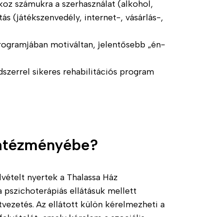
koz számukra a szerhasználat (alkohol,
tás (játékszenvedély, internet-, vásárlás-,
programjában motiváltan, jelentősebb „én-
szerrel sikeres rehabilitációs program
 intézményébe?
elvételt nyertek a Thalassa Ház
a pszichoterápiás ellátásuk mellett
etvezetés. Az ellátott külön kérelmezheti a