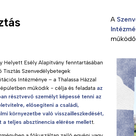
ztás
A
Szenv
Intézmé
működő 
y Helyett Esély Alapítvány fenntartásában
 Tisztás Szenvedélybetegek
itációs Intézménye – a Thalassa Házzal
épületben működik - célja és feladata
az
ban résztvevő személyt képessé tenni az
letvitelre, elősegíteni a családi,
lmi környezetbe való visszailleszkedését,
 a teljes absztinencia elérése mellet
t.
zményben a fókuszáltan zajló egyéni vagy