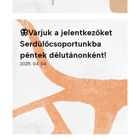
🦋Várjuk a jelentkezőket
Serdülőcsoportunkba
péntek délutánonként!
2025. 04. 04.