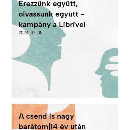
Érezzünk együtt,
olvassunk együtt -
kampány a Librivel
2024. 07. 05.
A csend is nagy
barátom|14 év után