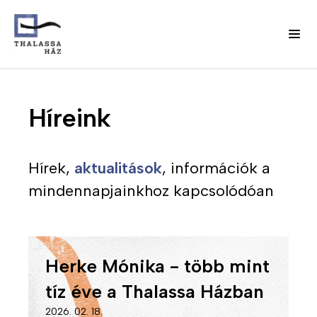
Ugrás
J
a
Fő
Híreink
e
tartalomra
l
navigáció
e
n
Hírek,
aktualitások
, információk a
(domain)
t
mindennapjainkhoz kapcsolódóan
k
e
z
é
Herke Mónika - több mint
s
m
tíz éve a Thalassa Házban
e
2026. 02. 18.
n