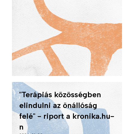
e
t
e
H
o
g
y
a
n
d
o
l
"Terápiás közösségben
g
elindulni az önállóság
o
z
felé" - riport a kronika.hu-
u
n
n
k