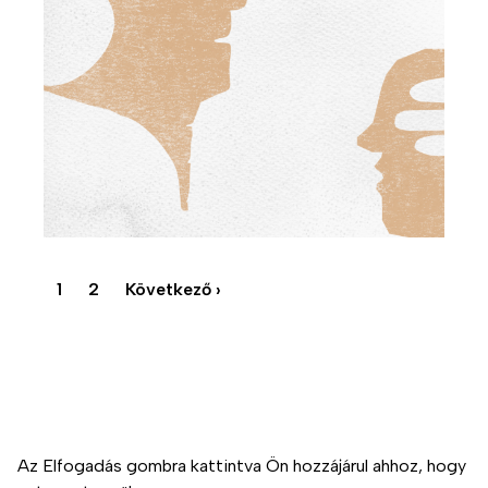
Oldalszámozás
1
2
Következő ›
Jelenlegi
Oldal
Következő oldal
oldal
Ezen az oldalon cookie-kat használunk a felhasználói
élmény fokozása érdekében
Adatvédelem
Impresszum
Az Elfogadás gombra kattintva Ön hozzájárul ahhoz, hogy
Kapcsolat