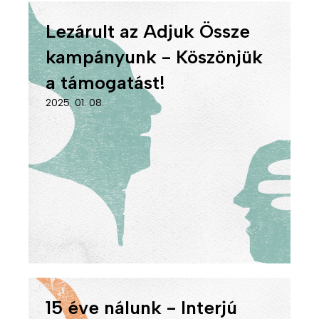
Lezárult az Adjuk Össze
kampányunk - Köszönjük
a támogatást!
2025. 01. 08.
15 éve nálunk - Interjú