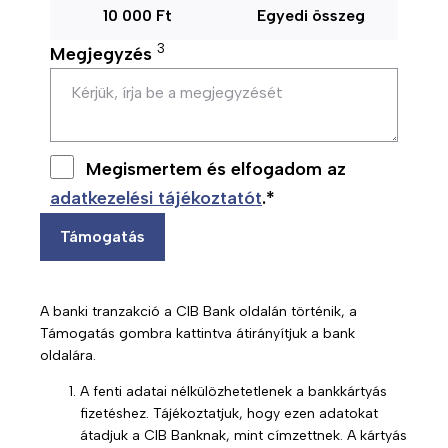
10 000 Ft
Egyedi összeg
T
R
3
Megjegyzés
e
ó
r
l
á
u
p
n
i
k
Megismertem és elfogadom az
á
adatkezelési tájékoztatót
.*
A
B
s
m
e
p
Támogatás
b
m
r
u
u
o
l
t
g
A banki tranzakció a CIB Bank oldalán történik, a
á
a
r
Támogatás gombra kattintva átirányítjuk a bank
n
t
a
oldalára.
s
k
m
A fenti adatai nélkülözhetetlenek a bankkártyás
s
o
u
fizetéshez. Tájékoztatjuk, hogy ezen adatokat
z
z
n
átadjuk a CIB Banknak, mint címzettnek. A kártyás