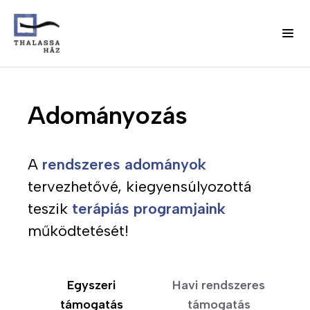
Ugrás
J
a
Fő
Adományozás
e
tartalomra
l
navigáció
e
n
A
rendszeres adományok
(domain)
t
tervezhetővé, kiegyensúlyozottá
k
teszik
terápiás programjaink
e
z
működtetését!
é
s
m
Egyszeri
Havi rendszeres
e
támogatás
támogatás
n