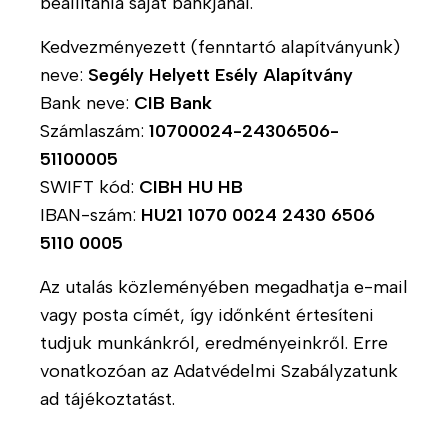
beállítania saját bankjánál.
i
t
E
s
a
Kedvezményezett (fenntartó alapítványunk)
A
l
-
H
neve:
Segély Helyett Esély Alapítvány
T
o
F
í
á
Bank neve:
CIB Bank
k
e
r
m
n
Számlaszám:
10700024-24306506-
n
e
o
a
51100005
n
i
g
k
SWIFT kód:
CIBH HU HB
t
n
a
IBAN-szám:
HU21 1070 0024 2430 6506
a
k
M
t
r
ó
5110 0005
á
B
t
l
s
l
Az utalás közleményében megadhatja e-mail
ó
ó
o
T
n
-
vagy posta címét, így időnként értesíteni
g
á
k
T
tudjuk munkánkról, eredményeinkről. Erre
m
á
vonatkozóan az Adatvédelmi Szabályzatunk
H
T
o
m
ad tájékoztatást.
í
ö
g
o
r
r
a
g
l