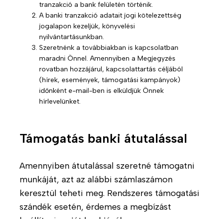
o
u
k
tranzakció a bank felületén történik.
l
n
A banki tranzakció adatait jogi kötelezettség
P
g
k
jogalapon kezeljük, könyvelési
s
á
nyilvántartásunkban.
M
z
l
Szeretnénk a továbbiakban is kapcsolatban
u
i
t
maradni Önnel. Amennyiben a Megjegyzés
n
c
rovatban hozzájárul, kapcsolattartás céljából
a
k
(hírek, események, támogatási kampányok)
h
t
időnként e-mail-ben is elküldjük Önnek
a
o
á
hírlevelünket.
t
t
s
á
e
o
r
r
k
Támogatás banki átutalással
s
á
a
A
p
i
k
i
Amennyiben átutalással szeretné támogatni
n
t
a
munkáját, azt az alábbi számlaszámon
k
u
f
keresztül teheti meg. Rendszeres támogatási
á
i
szándék esetén, érdemes a megbízást
S
l
a
H