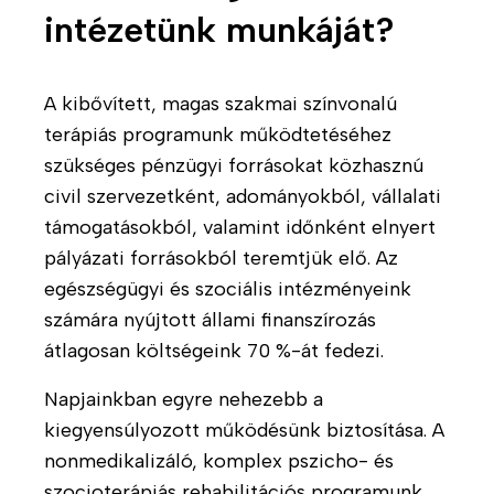
intézetünk munkáját?
e
t
e
A kibővített, magas szakmai színvonalú
H
terápiás programunk működtetéséhez
o
szükséges pénzügyi forrásokat közhasznú
g
civil szervezetként, adományokból, vállalati
y
támogatásokból, valamint időnként elnyert
a
n
pályázati forrásokból teremtjük elő. Az
d
egészségügyi és szociális intézményeink
o
számára nyújtott állami finanszírozás
l
átlagosan költségeink 70 %-át fedezi.
g
o
Napjainkban egyre nehezebb a
z
kiegyensúlyozott működésünk biztosítása. A
u
nonmedikalizáló, komplex pszicho- és
n
szocioterápiás rehabilitációs programunk
k