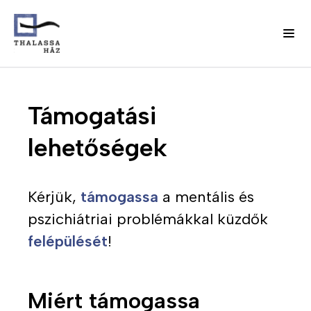
Ugrás
J
a
Fő
Támogatási
e
tartalomra
l
navigáció
lehetőségek
e
n
(domain)
t
k
Kérjük,
támogassa
a mentális és
e
pszichiátriai problémákkal küzdők
z
felépülését
!
é
s
m
e
Miért támogassa
n