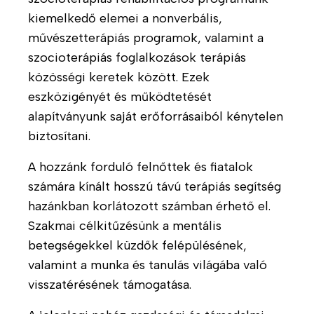
kiemelkedő elemei a nonverbális,
R
T
művészetterápiás programok, valamint a
ó
e
szocioterápiás foglalkozások terápiás
l
r
közösségi keretek között. Ezek
u
á
eszközigényét és működtetését
n
p
k
i
alapítványunk saját erőforrásaiból kénytelen
á
biztosítani.
A
B
s
m
e
p
A hozzánk forduló felnőttek és fiatalok
b
m
r
számára kínált hosszú távú terápiás segítség
u
u
o
hazánkban korlátozott számban érhető el.
l
t
g
Szakmai célkitűzésünk a mentális
á
a
r
n
t
betegségekkel küzdők felépülésének,
a
s
k
valamint a munka és tanulás világába való
m
s
o
u
visszatérésének támogatása.
z
z
n
o
u