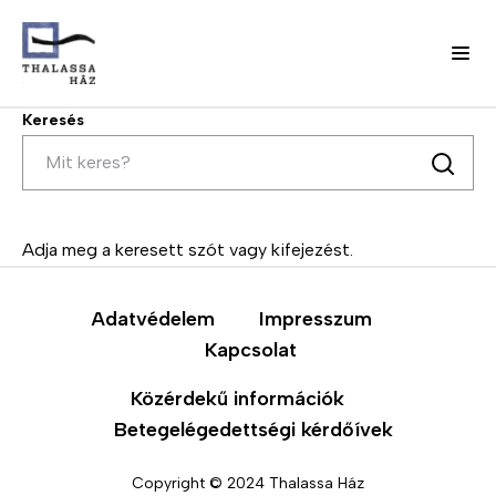
Keresés
Ugrás
a
tartalomra
Keresés
J
Fő
e
l
navigáció
e
Adja meg a keresett szót vagy kifejezést.
n
(domain)
t
k
Adatvédelem
Impresszum
e
Kapcsolat
z
é
Közérdekű információk
s
Betegelégedettségi kérdőívek
m
e
Copyright © 2024 Thalassa Ház
n