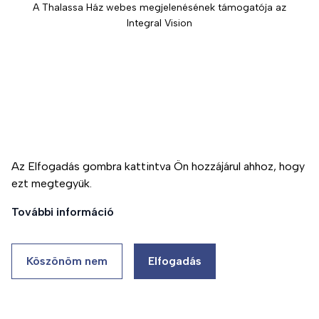
A Thalassa Ház webes megjelenésének támogatója az
e
Integral Vision
t
e
H
o
g
y
Ezen az oldalon cookie-kat használunk a felhasználói
élmény fokozása érdekében
a
n
Az Elfogadás gombra kattintva Ön hozzájárul ahhoz, hogy
d
ezt megtegyük.
Támogatás
o
További információ
l
g
o
Köszönöm nem
Elfogadás
z
u
n
k