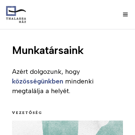
Ugrás
J
a
Fő
Munkatársaink
e
tartalomra
l
navigáció
e
n
Azért
dolgozunk, hogy
(domain)
t
közösségünkben
mindenki
k
megtalálja a helyét.
e
z
é
s
VEZETŐSÉG
m
Kép
e
n