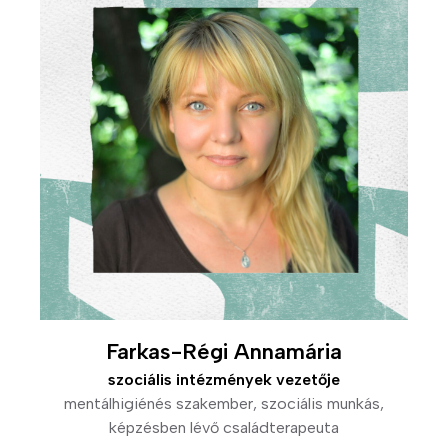
e
t
e
H
o
g
y
a
n
d
o
l
g
Farkas-Régi Annamária
o
z
szociális intézmények vezetője
u
mentálhigiénés szakember, szociális munkás,
n
képzésben lévő családterapeuta
k