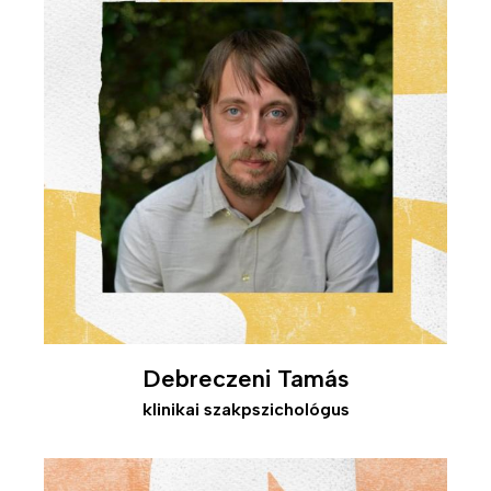
i
n
k
Debreczeni Tamás
klinikai szakpszichológus
Kép