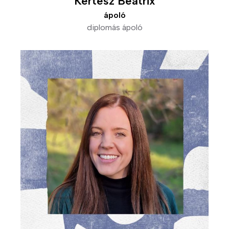
Kertész Beatrix
ápoló
diplomás ápoló
Kép