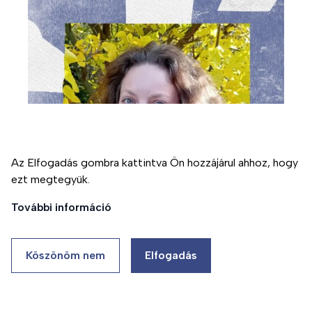
Ezen az oldalon cookie-kat használunk a felhasználói
élmény fokozása érdekében
Az Elfogadás gombra kattintva Ön hozzájárul ahhoz, hogy
ezt megtegyük.
Támogatás
További információ
Köszönöm nem
Elfogadás
Németh Zsófia
szocioterápiás munkatárs
szocio- és művészetterapeuta