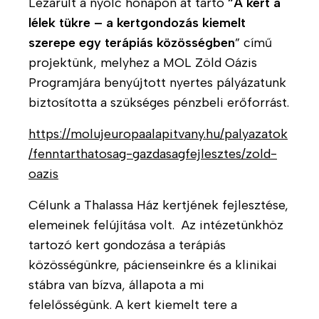
Lezárult a nyolc hónapon át tartó
”A kert a
e
lélek tükre – a kertgondozás kiemelt
t
szerepe egy terápiás közösségben
” című
e
projektünk, melyhez a MOL Zöld Oázis
H
Programjára benyújtott nyertes pályázatunk
o
biztosította a szükséges pénzbeli erőforrást.
g
y
https://molujeuropaalapitvany.hu/palyazatok
a
/fenntarthatosag-gazdasagfejlesztes/zold-
n
oazis
d
o
Célunk
a Thalassa Ház kertjének fejlesztése,
l
elemeinek felújítása volt. Az intézetünkhöz
g
tartozó kert gondozása a terápiás
o
közösségünkre, pácienseinkre és a klinikai
z
u
stábra van bízva, állapota a mi
n
felelősségünk. A kert kiemelt tere a
k