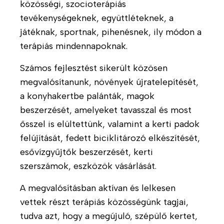
közösségi, szocioterápiás
tevékenységeknek, együttléteknek, a
R
T
játéknak, sportnak, pihenésnek, ily módon a
ó
e
l
r
terápiás mindennapoknak.
u
á
Számos fejlesztést sikerült közösen
n
p
k
i
megvalósítanunk, növények újratelepítését,
á
a konyhakertbe palánták, magok
A
B
s
beszerzését, amelyeket tavasszal és most
m
e
p
ősszel is elültettünk, valamint a kerti padok
b
m
r
felújítását, fedett biciklitározó elkészítését,
u
u
o
l
t
esővízgyűjtők beszerzését, kerti
g
á
a
r
szerszámok, eszközök vásárlását.
n
t
a
s
k
A megvalósításban aktívan és lelkesen
m
s
o
u
vettek részt terápiás közösségünk tagjai,
z
z
n
tudva azt, hogy a megújuló, szépülő kertet,
o
u