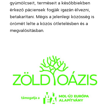
k
gyümölcseit, terméseit a későbbiekben
l
n
érkező páciensek fogják igazán élvezni,
g
P
k
betakarítani. Mégis a jelenlegi közösség is
á
s
M
l
z
örömét lelte a közös ötletelésben és a
u
t
i
megvalósításban.
n
a
c
k
t
h
a
á
o
t
s
t
á
o
e
r
k
r
s
á
A
a
p
k
i
i
t
n
a
u
k
f
á
i
S
l
a
H
i