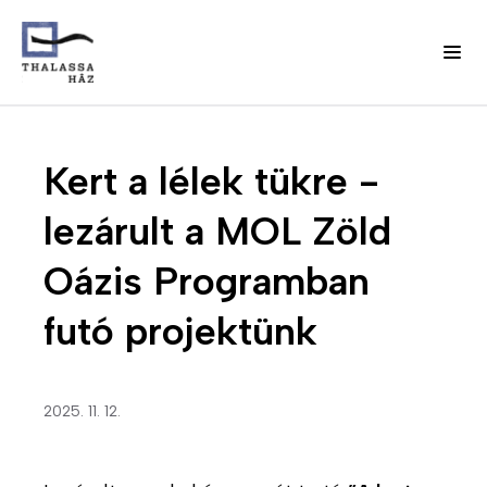
Ugrás
J
a
Fő
Kert a lélek tükre -
e
tartalomra
l
navigáció
lezárult a MOL Zöld
e
n
(domain)
Oázis Programban
t
k
futó projektünk
e
z
é
s
2025. 11. 12.
m
e
n