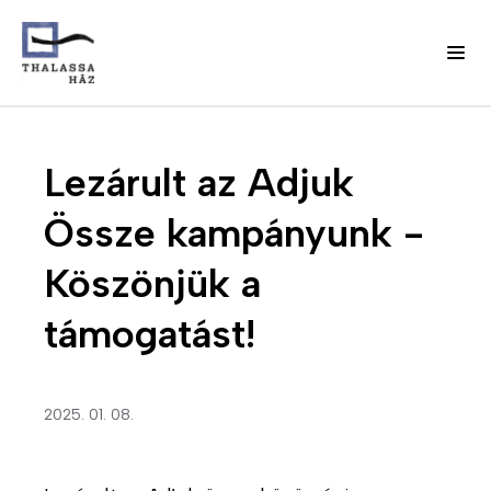
Ugrás
J
a
Fő
Lezárult az Adjuk
e
tartalomra
l
navigáció
Össze kampányunk -
e
n
(domain)
Köszönjük a
t
k
támogatást!
e
z
é
s
2025. 01. 08.
m
e
n