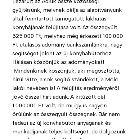
Lezárult az Adjuk össze közösségi
e
gyűjtésünk, melynek célja az alapítványunk
t
által fenntartott támogatott lakhatás
e
konyhájának felújítása volt. Az összegyűlt
H
525.000 Ft, melyhez még érkezett 100.000
o
Ft utalásos adomány bankszámlánkra, nagy
g
segítséget jelent az új konyhabútorhoz.
y
Hálásan köszönjük az adományokat!
a
Mindenkinek köszönjük, aki megosztotta,
n
hírül vitte, a sok segítő szándékot, a Móló
d
o
lakói nevében is! A felújítás eredményéről
l
jövő ősszel hírt adunk. A kitűzött cél
g
1.000.000 Ft volt, de mi így is nagyon
o
örülünk az összegyűlt összegnek. Bár nem
z
fedezi az új konyhabútor anyagának és
u
munkadíjának teljes költségét, de dolgozunk
n
k