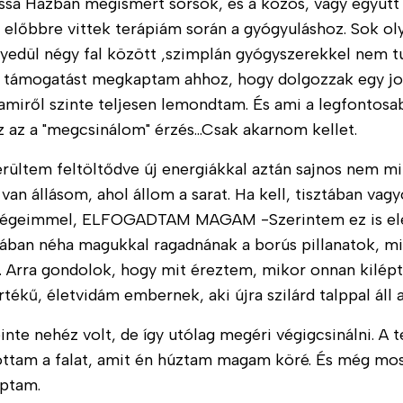
ssa Házban megismert sorsok, és a közös, vagy együtt
l előbbre vittek terápiám során a gyógyuláshoz. Sok o
yedül négy fal között ,szimplán gyógyszerekkel nem 
 támogatást megkaptam ahhoz, hogy dolgozzak egy job
 amiről szinte teljesen lemondtam. És ami a legfontos
Ez az a "megcsinálom" érzés...Csak akarnom kellet.
rültem feltöltődve új energiákkal aztán sajnos nem mi
 van állásom, ahol állom a sarat. Ha kell, tisztában v
ségeimmel, ELFOGADTAM MAGAM -Szerintem ez is elég
ban néha magukkal ragadnának a borús pillanatok, mi
. Arra gondolok, hogy mit éreztem, mikor onnan kilé
értékű, életvidám embernek, aki újra szilárd talppal áll a
einte nehéz volt, de így utólag megéri végigcsinálni. 
ttam a falat, amit én húztam magam köré. És még most
aptam.