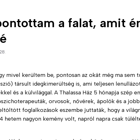
ontottam a falat, amit
ré
28.
ogy mivel kerültem be, pontosan az okát még ma sem 
szió) társult idegkimerültség is, ami teljesen lenulláz
kel és a külvilággal. A Thalassa Ház 5 hónapja szép 
szichoterapeuták, orvosok, nővérek, ápolók és a jobb é
eltöltött foglalkozások eszembe juttaták, hogy a világn
4 hetem nagyon kemény volt, napról napra csak túlélt