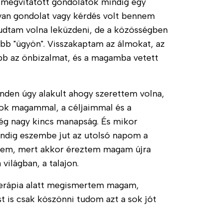
 megvitatott gondolatok mindig egy
lyan gondolat vagy kérdés volt bennem
tudtam volna leküzdeni, de a közösségben
b "ügyön". Visszakaptam az álmokat, az
abb az önbizalmat, és a magamba vetett
nden úgy alakult ahogy szerettem volna,
agyok magammal, a céljaimmal és a
 nagy kincs manapság. És mikor
ndig eszembe jut az utolsó napom a
ptem, mert akkor éreztem magam újra
 világban, a talajon.
A terápia alatt megismertem magam,
 is csak köszönni tudom azt a sok jót