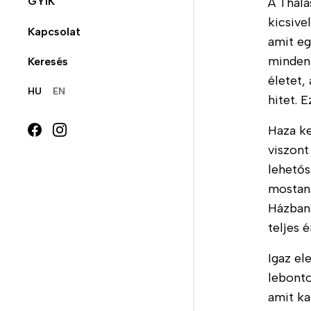
Tisztás -
GYIK
Támogatási
A Thala
Szenvedélybetegek
lehetőségek
kicsive
Galéria
Hírlevél
Kapcsolat
rehabilitációja
amit eg
Adományozás
Videók
Állásajánlatok
minden
Keresés
Betegelégedettségi
SZJA 1%
életet,
kérdőívek
Hazai és nemzetközi
Publikációk
HU
EN
hitet. 
szerepvállalásunk
Önkéntesség
Haza ke
Vállalati támogatás
viszont
Thalassa
Partnereink
lehető
Ház
mostaná
Házban
social
teljes 
menü
Igaz el
lebonto
amit k