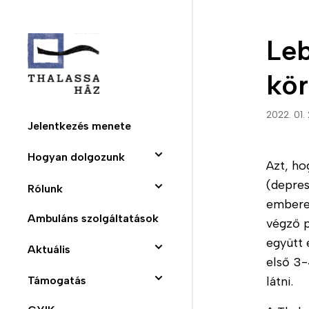
Ugrás
a
Leb
tartalomra
kö
2022. 01. 
Jelentkezés menete
Fő
Hogyan dolgozunk
Azt, h
navigáció
(depres
Terápiás programunk
Rólunk
(domain)
emberek
Pszichoterápia
Ambuláns szolgáltatások
Bemutatkozunk
végző p
fiataloknak
együtt 
Munkatársaink
Aktuális
első 3-
Móló - Támogatott
SHEA - Fenntartónk
Híreink
lakhatás
látni.
Támogatás
Történetek a házból
Blog