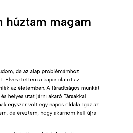
 én húztam magam
tudom, de az alap problémámhoz
ott. Elvesztettem a kapcsolatot az
emlék az életemben. A fáradtságos munkát
s helyes utat járni akaró Társakkal
ak egyszer volt egy napos oldala. Igaz az
em, de éreztem, hogy akarnom kell újra