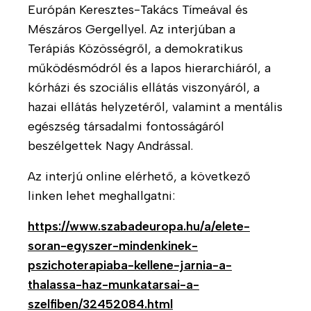
Európán Keresztes-Takács Tímeával és
e
Mészáros Gergellyel. Az interjúban a
t
e
Terápiás Közösségről, a demokratikus
működésmódról és a lapos hierarchiáról, a
H
kórházi és szociális ellátás viszonyáról, a
o
hazai ellátás helyzetéről, valamint a mentális
g
egészség társadalmi fontosságáról
y
a
beszélgettek Nagy Andrással.
n
Az interjú online elérhető, a következő
d
o
linken lehet meghallgatni:
l
https://www.szabadeuropa.hu/a/elete-
g
o
soran-egyszer-mindenkinek-
z
pszichoterapiaba-kellene-jarnia-a-
u
thalassa-haz-munkatarsai-a-
n
szelfiben/32452084.html
k