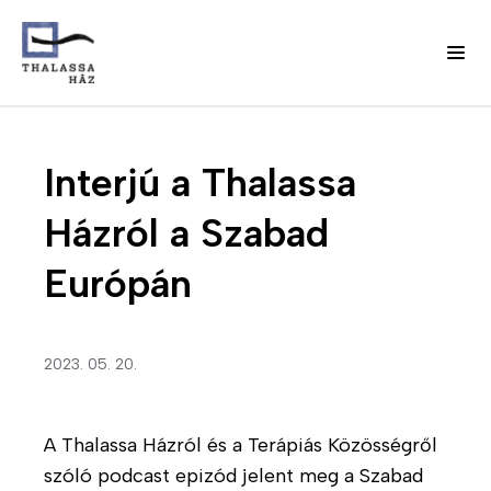
Ugrás
J
a
Fő
Interjú a Thalassa
e
tartalomra
l
navigáció
Házról a Szabad
e
n
(domain)
Európán
t
k
e
z
2023. 05. 20.
é
s
m
A Thalassa Házról és a Terápiás Közösségről
e
szóló podcast epizód jelent meg a Szabad
n