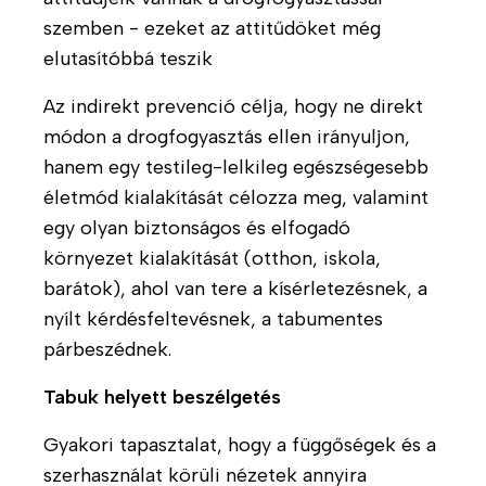
a
p
e
é
á
szemben - ezeket az attitűdöket még
t
c
v
n
s
elutasítóbbá teszik
o
s
é
e
i
t
o
l
t
l
Az indirekt prevenció célja, hogy ne direkt
t
l
e
e
módon a drogfogyasztás ellen irányuljon,
l
Á
a
k
h
a
hanem egy testileg-lelkileg egészségesebb
l
t
a
e
k
l
életmód kialakítását célozza meg, valamint
h
t
h
K
á
egy olyan biztonságos és elfogadó
á
ő
a
e
s
környezet kialakítását (otthon, iskola,
z
s
t
r
a
b
é
barátok), ahol van tere a kísérletezésnek, a
á
e
j
ó
g
nyílt kérdésfeltevésnek, a tabumentes
s
s
á
l
e
párbeszédnek.
é
n
k
T
s
l
G
i
Tabuk helyett beszélgetés
a
a
A
s
HU
EN
t
l
d
Gyakori tapasztalat, hogy a függőségek és a
z
o
é
o
t
szerhasználat körüli nézetek annyira
k