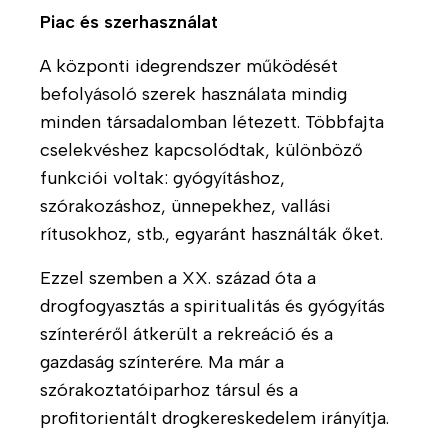
Piac és szerhasználat
R
T
A központi idegrendszer működését
ó
e
l
r
befolyásoló szerek használata mindig
u
á
minden társadalomban létezett. Többfajta
n
p
cselekvéshez kapcsolódtak, különböző
k
i
funkciói voltak: gyógyításhoz,
á
A
B
szórakozáshoz, ünnepekhez, vallási
s
m
e
rítusokhoz, stb., egyaránt használták őket.
p
b
m
r
u
u
Ezzel szemben a XX. század óta a
o
l
t
drogfogyasztás a spiritualitás és gyógyítás
g
á
a
r
színteréről átkerült a rekreáció és a
n
t
a
gazdaság színterére. Ma már a
s
k
m
szórakoztatóiparhoz társul és a
s
o
u
profitorientált drogkereskedelem irányítja.
z
z
n
o
u