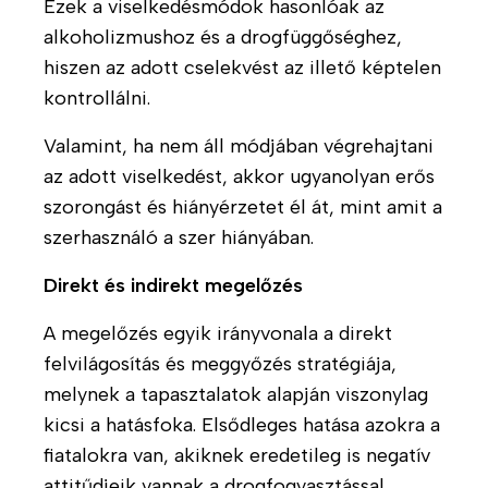
t
Ezek a viselkedésmódok hasonlóak az
E
s
a
alkoholizmushoz és a drogfüggőséghez,
A
l
hiszen az adott cselekvést az illető képtelen
T
-
H
o
kontrollálni.
á
F
í
k
m
e
r
n
Valamint, ha nem áll módjában végrehajtani
o
n
e
a
az adott viselkedést, akkor ugyanolyan erős
g
n
i
k
a
t
n
szorongást és hiányérzetet él át, mint amit a
t
a
k
M
szerhasználó a szer hiányában.
á
r
ó
B
s
t
Direkt és indirekt megelőzés
l
l
ó
ó
G
o
T
A megelőzés egyik irányvonala a direkt
n
-
Y
g
á
k
felvilágosítás és meggyőzés stratégiája,
T
I
m
á
melynek a tapasztalatok alapján viszonylag
H
K
T
o
m
kicsi a hatásfoka. Elsődleges hatása azokra a
í
ö
g
o
fiatalokra van, akiknek eredetileg is negatív
K
r
r
a
g
a
l
attitűdjeik vannak a drogfogyasztással
t
t