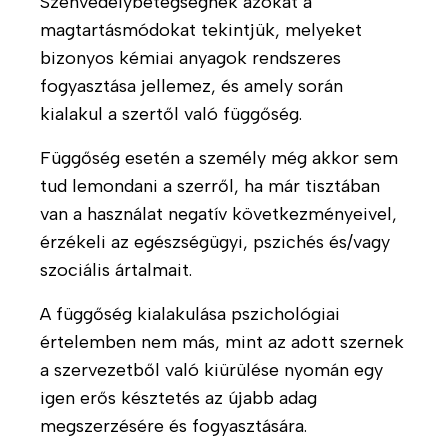
Szenvedélybetegségnek azokat a
e
magtartásmódokat tekintjük, melyeket
t
bizonyos kémiai anyagok rendszeres
e
fogyasztása jellemez, és amely során
H
kialakul a szertől való függőség.
o
Függőség esetén a személy még akkor sem
g
y
tud lemondani a szerről, ha már tisztában
a
van a használat negatív következményeivel,
n
érzékeli az egészségügyi, pszichés és/vagy
d
szociális ártalmait.
o
l
A függőség kialakulása pszichológiai
g
értelemben nem más, mint az adott szernek
o
a szervezetből való kiürülése nyomán egy
z
igen erős késztetés az újabb adag
u
n
megszerzésére és fogyasztására.
k