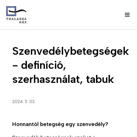
Ugrás
J
a
Fő
Szenvedélybetegségek
e
tartalomra
l
navigáció
- definíció,
e
n
(domain)
szerhasználat, tabuk
t
k
e
z
2024. 11. 03.
é
s
m
Honnantól betegség egy szenvedély?
e
n