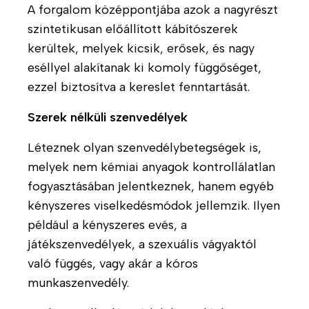
k
A forgalom középpontjába azok a nagyrészt
l
n
szintetikusan előállított kábítószerek
g
P
k
á
s
kerültek, melyek kicsik, erősek, és nagy
M
l
z
eséllyel alakítanak ki komoly függőséget,
u
t
i
ezzel biztosítva a kereslet fenntartását.
n
a
c
k
t
h
Szerek nélküli szenvedélyek
a
á
o
t
s
t
Léteznek olyan szenvedélybetegségek is,
á
o
e
melyek nem kémiai anyagok kontrollálatlan
r
k
r
fogyasztásában jelentkeznek, hanem egyéb
s
á
kényszeres viselkedésmódok jellemzik. Ilyen
A
a
p
például a kényszeres evés, a
k
i
i
t
n
játékszenvedélyek, a szexuális vágyaktól
a
u
k
f
való függés, vagy akár a kóros
á
i
munkaszenvedély.
S
l
a
H
i