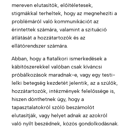
r
m
á
mereven elutasítók, előítéletesek,
i
á
Thalassa
s
P
stigmákkal terheltek, hogy az megnehezíti a
a
n
-
u
Ház
problémáról való kommunikációt az
y
S
b
V
o
érintettek számára, valamint a szituáció
z
social
l
i
z
átlátását a hozzátartozók és az
e
i
d
á
menü
n
ellátórendszer számára.
k
e
s
v
á
ó
Abban, hogy a fiatalkori ismerkedések a
e
c
k
S
d
kábítószerekkel valóban csak kíváncsi
i
Z
é
H
ó
próbálkozások maradnak-e, vagy egy testi-
J
l
a
k
A
lelki betegség kezdetét jelentik, az a szülők,
y
z
1
hozzátartozók, intézmények felelőssége is,
b
a
%
hiszen dönthetnek úgy, hogy a
e
i
tapasztalatokról szóló beszámolót
t
é
Ö
e
elutasítják, vagy helyet adnak az azokról
s
n
g
n
k
való nyílt beszédnek, közös gondolkodásnak.
e
e
é