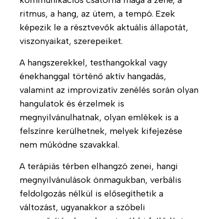
kommunikációs csatorna maga a zene, a
k
r
m
á
ritmus, a hang, az ütem, a tempó. Ezek
i
á
Thalassa
s
P
a
képezik le a résztvevők aktuális állapotát,
n
-
u
Ház
y
viszonyaikat, szerepeiket.
S
b
V
o
z
l
social
i
A hangszerekkel, testhangokkal vagy
z
e
i
d
á
énekhanggal történő aktív hangadás,
n
menü
k
e
s
v
valamint az improvizatív zenélés során olyan
á
ó
e
hangulatok és érzelmek is
c
k
S
d
i
megnyilvánulhatnak, olyan emlékek is a
Z
é
H
ó
felszínre kerülhetnek, melyek kifejezése
J
l
a
k
A
nem működne szavakkal.
y
z
1
b
a
A terápiás térben elhangzó zenei, hangi
%
e
i
megnyilvánulások önmagukban, verbális
t
é
Ö
feldolgozás nélkül is elősegíthetik a
e
s
n
g
változást, ugyanakkor a szóbeli
n
k
e