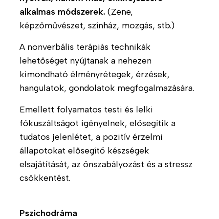
e
alkalmas módszerek.
(Zene,
t
képzőművészet, színház, mozgás, stb.)
e
A nonverbális terápiás technikák
H
lehetőséget nyújtanak a nehezen
o
kimondható élményrétegek, érzések,
g
hangulatok, gondolatok megfogalmazására.
y
a
Emellett folyamatos testi és lelki
n
fókuszáltságot igényelnek, elősegítik a
d
tudatos jelenlétet, a pozitív érzelmi
o
l
állapotokat elősegítő készségek
g
elsajátítását, az önszabályozást és a stressz
o
csökkentést.
z
u
n
Pszichodráma
k