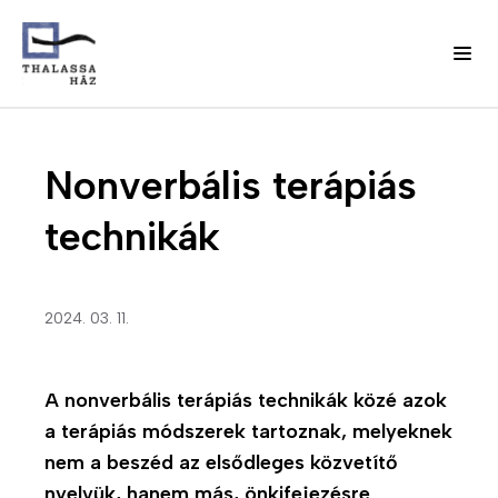
Ugrás
J
a
Fő
Nonverbális terápiás
e
tartalomra
l
navigáció
technikák
e
n
(domain)
t
k
2024. 03. 11.
e
z
é
A nonverbális terápiás technikák közé azok
s
a terápiás módszerek tartoznak, melyeknek
m
nem a beszéd az elsődleges közvetítő
e
nyelvük, hanem más, önkifejezésre
n