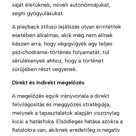
i
t
saját életüknek, növeli autonómiájukat,
E
s
a
segíti gyógyulásukat.
A
l
-
H
T
o
A playback stílusú lejátszás olyan érintettek
F
í
á
k
esetében alkalmas, akik még nem állnak
e
r
m
n
készen arra, hogy végigvigyék egy teljes
n
e
o
a
n
i
pszichodráma-történés folyamatát, túl
g
k
t
n
a
sérülékenyek ahhoz, hogy a történet
a
k
M
t
sűrűjében részt vegyenek.
r
ó
á
B
t
l
s
Direkt és indirekt megelőzés
l
ó
ó
o
G
T
n
-
A megelőzés egyik irányvonala a direkt
g
Y
á
k
T
felvilágosítás és meggyőzés stratégiája,
I
m
á
melynek a tapasztalatok alapján viszonylag
H
T
K
o
m
kicsi a hatásfoka. Elsődleges hatása azokra a
í
ö
g
o
r
K
r
fiatalokra van, akiknek eredetileg is negatív
a
g
l