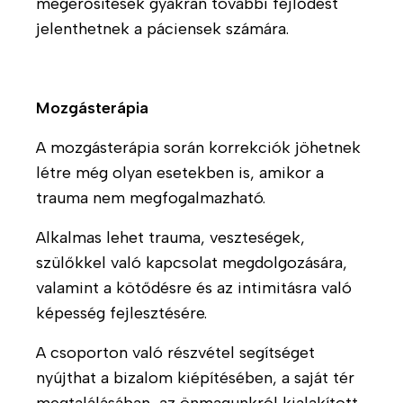
megerősítések gyakran további fejlődést
e
é
k
m
jelenthetnek a páciensek számára.
n
r
z
t
e
e
e
h
t
s
a
Mozgásterápia
k
s
b
ö
é
A mozgásterápia során korrekciók jöhetnek
i
z
g
l
létre még olyan esetekben is, amikor a
i
i
trauma nem megfogalmazható.
V
s
t
á
z
á
Alkalmas lehet trauma, veszteségek,
l
e
c
szülőkkel való kapcsolat megdolgozására,
l
r
i
a
e
valamint a kötődésre és az intimitásra való
ó
l
p
képesség fejlesztésére.
j
a
v
a
t
á
A csoporton való részvétel segítséget
i
l
nyújthat a bizalom kiépítésében, a saját tér
B
t
l
e