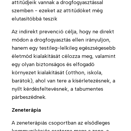
a
t
t
attitűdjeik vannak a drogfogyasztással
a
e
p
é
á
t
szemben - ezeket az attitűdöket még
v
c
n
s
o
elutasítóbbá teszik
é
s
e
i
t
l
o
t
l
t
Az indirekt prevenció célja, hogy ne direkt
l
e
e
l
módon a drogfogyasztás ellen irányuljon,
Á
a
k
h
a
l
hanem egy testileg-lelkileg egészségesebb
t
a
e
k
l
életmód kialakítását célozza meg, valamint
h
t
h
á
K
á
egy olyan biztonságos és elfogadó
ő
a
s
e
z
s
környezet kialakítását (otthon, iskola,
t
a
r
b
é
á
barátok), ahol van tere a kísérletezésnek, a
j
e
ó
g
s
nyílt kérdésfeltevésnek, a tabumentes
á
s
l
e
n
párbeszédnek.
é
T
k
l
s
G
i
Zeneterápia
a
a
A
s
HU
EN
t
l
d
z
A zeneterápiás csoportban az elsődleges
o
é
o
t