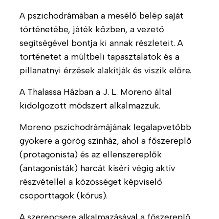
A pszichodrámában a mesélő belép saját
T
R
történetébe, játék közben, a vezető
e
ó
segítségével bontja ki annak részleteit. A
r
l
történetet a múltbeli tapasztalatok és a
á
u
p
n
pillanatnyi érzések alakítják és viszik előre.
i
k
A Thalassa Házban a J. L. Moreno által
á
A
B
s
kidolgozott módszert alkalmazzuk.
m
e
p
b
m
Moreno pszichodrámájának legalapvetőbb
r
u
u
o
gyökere a görög színház, ahol a főszereplő
l
t
g
(protagonista) és az ellenszereplők
á
a
r
(antagonisták) harcát kíséri végig aktív
n
t
a
részvétellel a közösséget képviselő
s
k
m
csoporttagok (kórus).
s
o
u
z
z
n
A szerepcsere alkalmazásával a főszereplő