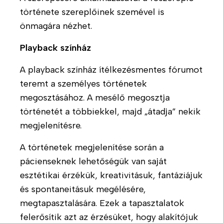
o
u
k
története szereplőinek szemével is
l
n
P
g
k
önmagára nézhet.
s
á
M
z
Playback színház
l
u
i
t
A playback színház ítélkezésmentes fórumot
n
c
a
k
h
teremt a személyes történetek
t
a
o
á
megosztásához. A mesélő megosztja
t
t
s
történetét a többiekkel, majd „átadja” nekik
á
e
o
megjelenítésre.
r
r
k
s
á
A történetek megjelenítése során a
a
A
p
pácienseknek lehetőségük van saját
i
k
i
esztétikai érzékük, kreativitásuk, fantáziájuk
n
t
a
és spontaneitásuk megélésére,
k
u
f
á
i
megtapasztalására. Ezek a tapasztalatok
S
l
a
felerősítik azt az érzésüket, hogy alakítójuk
H